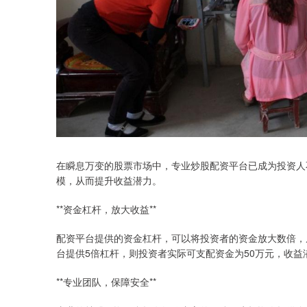
在瞬息万变的股票市场中，专业炒股配资平台已成为投资人
模，从而提升收益潜力。
**资金杠杆，放大收益**
配资平台提供的资金杠杆，可以将投资者的资金放大数倍，
台提供5倍杠杆，则投资者实际可支配资金为50万元，收益
**专业团队，保障安全**