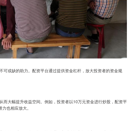
不可或缺的助力。配资平台通过提供资金杠杆，放大投资者的资金规
从而大幅提升收益空间。例如，投资者以10万元资金进行炒股，配资平
潜力也相应放大。