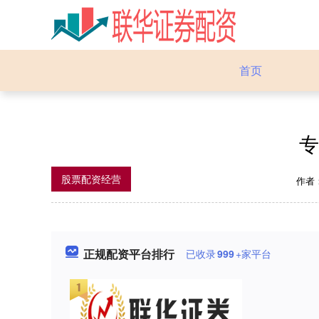
首页
专
股票配资经营
作者
正规配资平台排行
已收录
999
+家平台