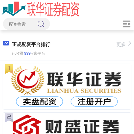
正规配资平台排行
更多
已收录
999
+家平台