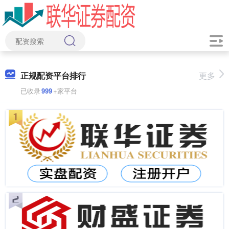
正规配资平台排行
更多
已收录
999
+家平台