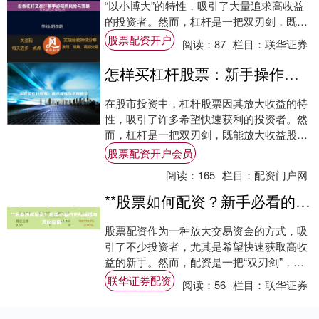
“以小博大”的特性，吸引了大量追求高收益
的投资者。然而，杠杆是一把双刃剑，既能
放大收益，也能成倍放大亏损。对于新手而
股票配资开户
阅读：
87
栏目：
联华证券
言，在....
怎样买杠杆股票：新手操作与风险提示
在股市投资中，杠杆股票因其放大收益的特
性，吸引了许多希望快速获利的投资者。然
而，杠杆是一把双刃剑，既能放大收益股票
配资开户会员，也会放大亏损。本文将详细
股票配资开户会员
介绍怎样....
阅读：
165
栏目：
配资门户网
**股票如何配资？新手必看的正规渠道与风险指南**
股票配资作为一种放大交易资金的方式，吸
引了不少投资者，尤其是希望快速获取高收
益的新手。然而，配资是一把“双刃剑”，既
能成倍放大收益，也可能导致巨额亏损。本
联华证券配资
阅读：
56
栏目：
联华证券
文将为....