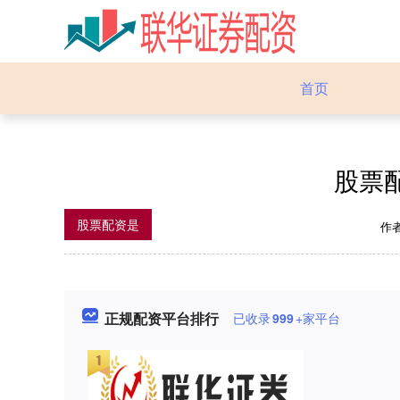
首页
股票
股票配资是
作
正规配资平台排行
已收录
999
+家平台