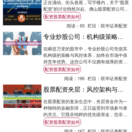
正在涌动。街头巷尾，写字楼内，关于“股票
配资”的讨论悄然兴起。佛山股票配资公司如
雨后春笋般出现，它们打着“资金翻倍”、
配资股票配资如何
“快....
阅读：
63
栏目：
联华证券配资
专业炒股公司：机构级策略与风控实战指南
在瞬息万变的股市中，专业炒股公司凭借其
机构级的策略与风控体系，始终在市场中保
持竞争优势。这些公司不仅拥有雄厚的资金
实力，更重要的是他们系统化的投资方法和
配资股票配资如何
严格的风....
阅读：
195
栏目：
联华证券配资
股票配资夹层：风控架构与流动性优势解析
在股票配资的复杂生态中，夹层资金作为一
种独特的金融安排，正日益受到市场参与者
的关注。它既非纯粹的优先级资金，也非承
担最大风险的劣后级资金配资股票配资如
配资股票配资如何
何，而是介....
阅读：
167
栏目：
联华证券配资