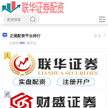
正规配资平台排行
更多
已收录
999
+家平台