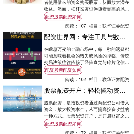
者使用借来的资金购买股票，从而放大潜在
收益。然而，杠杆投资也伴随着更高的风
险，因此在进行股票配资之前，了解其安全
配资股票配资如何
高效的策略....
阅读：
107
栏目：
联华证券配资
配资世界网：专注工具与数据，提升交易决策效率
在瞬息万变的金融市场中，每一秒的迟疑都
可能意味着机会的错失或风险的降临。传统
交易决策往往依赖于经验直觉与碎片化信
息，如同在迷雾中航行。然而配资股票配资
配资股票配资如何
如何，随着....
阅读：
102
栏目：
联华证券配资
股票配资开户：轻松撬动资金，开启财富之路
股票配资，是指投资者通过向配资公司借入
资金，放大投资本金，从而提高投资收益的
一种方式。股票配资开户，是开启财富之路
的第一步。 **开户流程简单便捷** 股票配
配资股票配资如何
资....
阅读：
172
栏目：
联华证券配资