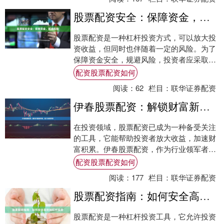
股票配资安全：保障资金，规避风险
股票配资是一种杠杆投资方式，可以放大投
资收益，但同时也伴随着一定的风险。为了
保障资金安全，规避风险，投资者应采取以
下措施： **选择正规平台：** 选择具有合
配资股票配资如何
法....
阅读：
62
栏目：
联华证券配资
伊春股票配资：解锁财富新密码，助力投资梦想
在投资领域，股票配资已成为一种备受关注
的工具，它能帮助投资者放大收益，加速财
富积累。伊春股票配资，作为行业领军者，
以其专业服务和稳健运营，为投资者提供了
配资股票配资如何
一个解锁....
阅读：
177
栏目：
联华证券配资
股票配资指南：如何安全高效地杠杆投资
股票配资是一种杠杆投资工具，它允许投资